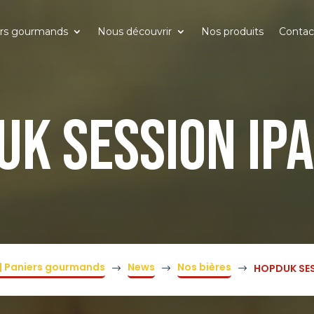
ers gourmands
Nous découvrir
Nos produits
Contac
UK SESSION IPA
e | Paniers gourmands
News
Nos bières
HOPDUK SES
$
$
$