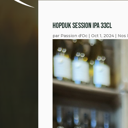
HOPDUK SESSION IPA 33CL
par
Passion d'Oc
|
Oct 1, 2024
|
Nos 