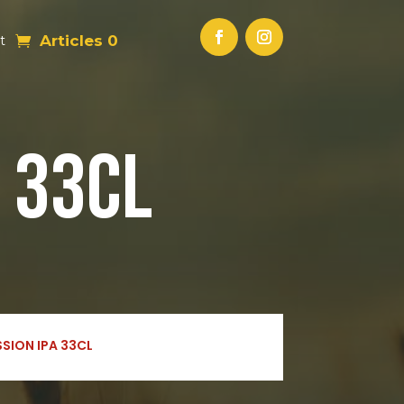
Articles 0
t
 33CL
SION IPA 33CL