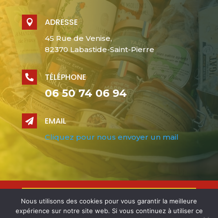
ADRESSE

45 Rue de Venise,
82370 Labastide-Saint-Pierre
TÉLÉPHONE

06 50 74 06 94
EMAIL

Cliquez pour nous envoyer un mail
Nous utilisons des cookies pour vous garantir la meilleure
Design et Conception
cloverconseil.fr
–
expérience sur notre site web. Si vous continuez à utiliser ce