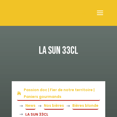
Articles 0
LA SUN 33CL
Passion doc | Fier de notre territoire |
Paniers gourmands
News
Nos bières
Bières blonde
$
$
$
LA SUN 33CL
$