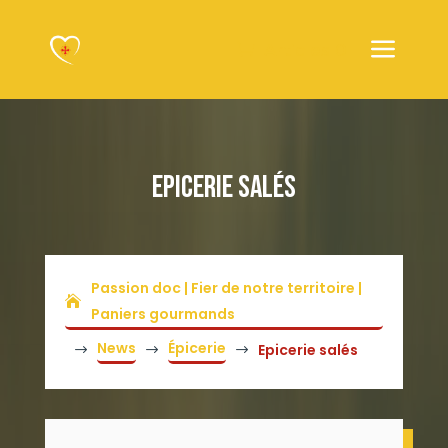
Articles 0
Epicerie salés
Passion doc | Fier de notre territoire |
Paniers gourmands
News
Épicerie
Epicerie salés
$
$
$