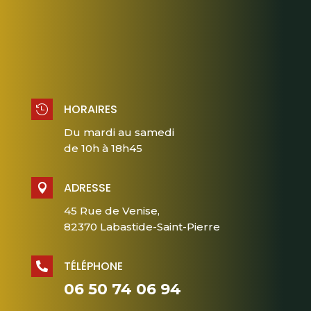
HORAIRES

Du mardi au samedi
de 10h à 18h45
ADRESSE

45 Rue de Venise,
82370 Labastide-Saint-Pierre
TÉLÉPHONE

06 50 74 06 94