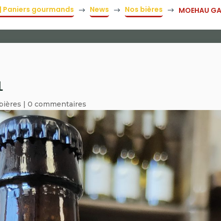
e | Paniers gourmands
News
Nos bières
MOEHAU GA
$
$
$
L
bières
|
0 commentaires