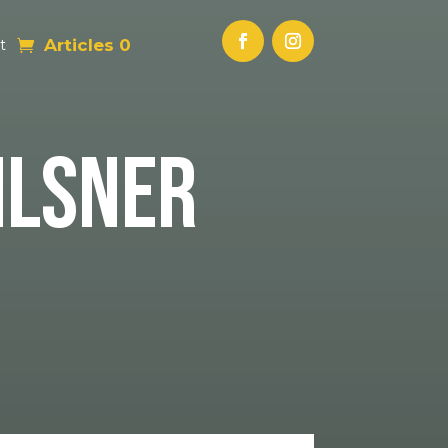
Articles 0
t
ILSNER