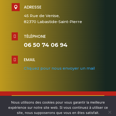
ADRESSE

45 Rue de Venise,
82370 Labastide-Saint-Pierre
TÉLÉPHONE

06 50 74 06 94
EMAIL

Cliquez pour nous envoyer un mail
Nous utilisons des cookies pour vous garantir la meilleure
Design et Conception
cloverconseil.fr
–
expérience sur notre site web. Si vous continuez à utiliser ce
Copyright © Passion d’oc – 2025. Tous droits
site, nous supposerons que vous en êtes satisfait.