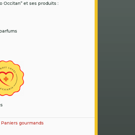
Occitan” et ses produits :
 parfums
es
:
Paniers gourmands