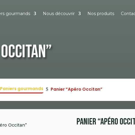
ers gourmands
Nous découvrir
Nos produits
Conta
 Occitan”
e | Paniers gourmands
Panier “Apéro Occitan”
$
Panier “Apéro Occi
éro Occitan”