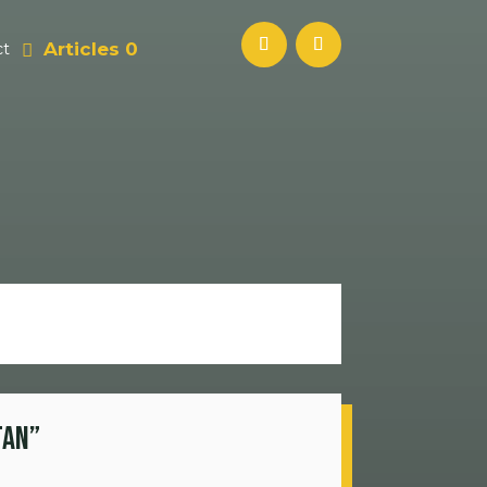
Articles 0
ct
tan”