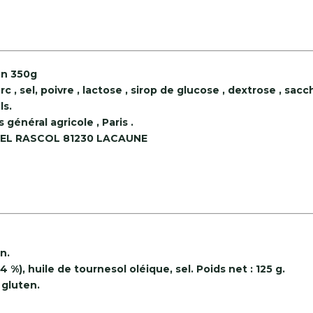
n 350g
rc , sel, poivre , lactose , sirop de glucose , dextrose , sac
ls.
général agricole , Paris .
EL RASCOL 81230 LACAUNE
n.
 %), huile de tournesol oléique, sel. Poids net : 125 g.
 gluten.